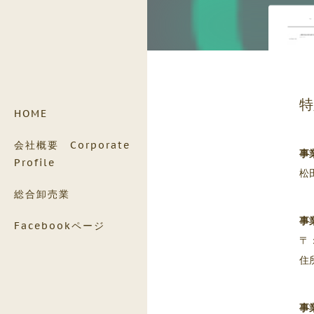
特
HOME
会社概要 Corporate
事
Profile
松
総合卸売業
事
Facebookページ
〒：
住
事